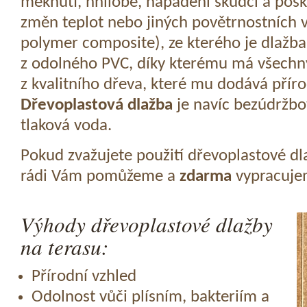
měknutí, hnilobě, napadení škůdci a pošk
změn teplot nebo jiných povětrnostních v
polymer composite), ze kterého je dlažba
z odolného PVC, díky kterému má všechny
z kvalitního dřeva, které mu dodává přír
Dřevoplastová dlažba
je navíc bezúdržbov
tlaková voda.
Pokud zvažujete použití dřevoplastové dl
rádi Vám pomůžeme a
zdarma
vypracujem
Výhody dřevoplastové dlažby
na terasu:
Přírodní vzhled
Odolnost vůči plísním, bakteriím a