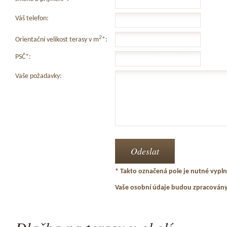
Váš telefon:
2
Orientační velikost terasy v m
*:
PSČ*:
Vaše požadavky:
* Takto označená pole je nutné vyplni
Vaše osobní údaje budou zpracován