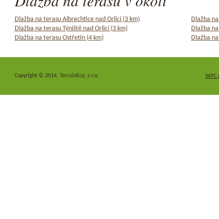
Dlažba na terasu v okolí
Dlažba na terasu Albrechtice nad Orlicí (3 km)
Dlažba na 
Dlažba na terasu Týniště nad Orlicí (3 km)
Dlažba na 
Dlažba na terasu Ostřetín (4 km)
Dlažba na 
Copyright © 2014, TerrainEco, s.r.o.
WPC 