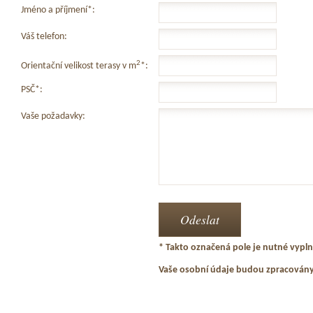
Jméno a příjmení*:
Váš telefon:
2
Orientační velikost terasy v m
*:
PSČ*:
Vaše požadavky:
* Takto označená pole je nutné vyplni
Vaše osobní údaje budou zpracován