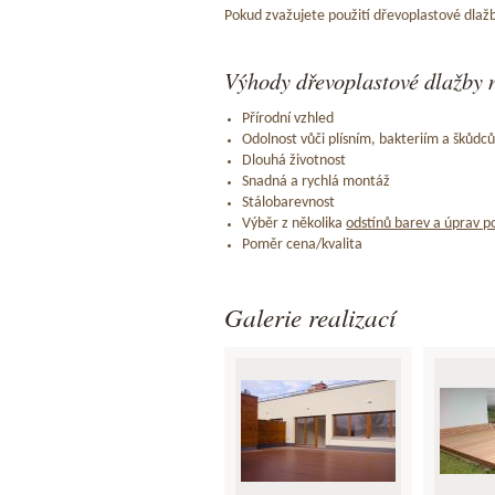
Pokud zvažujete použití dřevoplastové dlažb
Výhody dřevoplastové dlažby n
Přírodní vzhled
Odolnost vůči plísním, bakteriím a škůdc
Dlouhá životnost
Snadná a rychlá montáž
Stálobarevnost
Výběr z několika
odstínů barev a úprav p
Poměr cena/kvalita
Galerie realizací