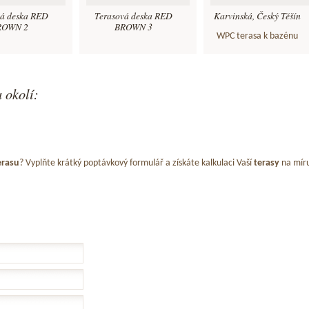
vá deska RED
Terasová deska RED
Karvinská, Český Těšín
ROWN 2
BROWN 3
WPC terasa k bazénu
 okolí:
erasu
? Vyplňte krátký poptávkový formulář a získáte kalkulaci Vaší
terasy
na mír