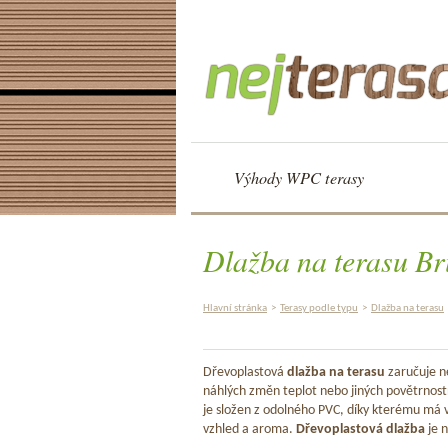
Výhody WPC terasy
Dlažba na terasu Br
Hlavní stránka
>
Terasy podle typu
>
Dlažba na terasu
Dřevoplastová
dlažba na terasu
zaručuje ne
náhlých změn teplot nebo jiných povětrnost
je složen z odolného PVC, díky kterému má v
vzhled a aroma.
Dřevoplastová dlažba
je n