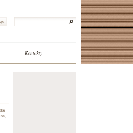
typu
Kontakty
dku
ena,