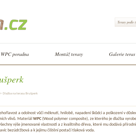
Terasy podle 
WPC poradna
Montáž terasy
Galerie teras
ušperk
>
Dlažba na terasu Brušperk
hořlavost a odolnost vůči měknutí, hnilobě, napadení škůdci a poškození v důsle
ních vlivů. Materiál
WPC
(Wood polymer composite), ze kterého je dlažba vyrob
šechny výše jmenované vlastnosti a z kvalitního dřeva, které mu dodává přírodní
avíc bezúdržbová a k jejímu čištění postačí tlaková voda.