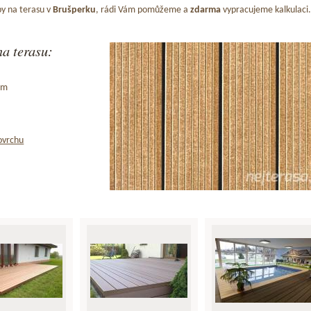
y na terasu v
Brušperku
, rádi Vám pomůžeme a
zdarma
vypracujeme kalkulaci.
a terasu:
ům
ovrchu