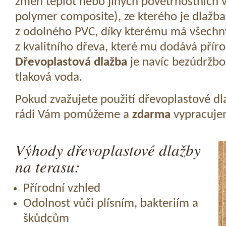
změn teplot nebo jiných povětrnostních v
polymer composite), ze kterého je dlažba
z odolného PVC, díky kterému má všechny
z kvalitního dřeva, které mu dodává přír
Dřevoplastová dlažba
je navíc bezúdržbov
tlaková voda.
Pokud zvažujete použití dřevoplastové dl
rádi Vám pomůžeme a
zdarma
vypracujem
Výhody dřevoplastové dlažby
na terasu:
Přírodní vzhled
Odolnost vůči plísním, bakteriím a
škůdcům