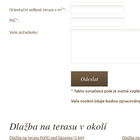
2
Orientační velikost terasy v m
*:
PSČ*:
Vaše požadavky:
* Takto označená pole je nutné vyplni
Vaše osobní údaje budou zpracován
Dlažba na terasu v okolí
Dlažba na terasu Poříčí nad Sázavou (1 km)
Dlažba na