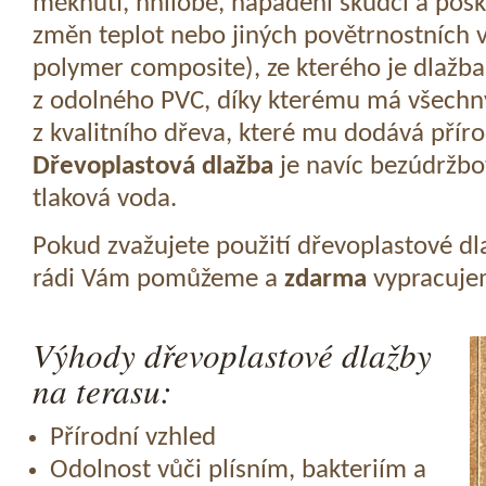
měknutí, hnilobě, napadení škůdci a pošk
změn teplot nebo jiných povětrnostních v
polymer composite), ze kterého je dlažba
z odolného PVC, díky kterému má všechny
z kvalitního dřeva, které mu dodává přír
Dřevoplastová dlažba
je navíc bezúdržbov
tlaková voda.
Pokud zvažujete použití dřevoplastové dl
rádi Vám pomůžeme a
zdarma
vypracujem
Výhody dřevoplastové dlažby
na terasu:
Přírodní vzhled
Odolnost vůči plísním, bakteriím a