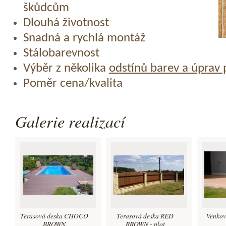
škůdcům
Dlouhá životnost
Snadná a rychlá montáž
Stálobarevnost
Výběr z několika
odstínů barev a úprav
Poměr cena/kvalita
Galerie realizací
Terasová deska CHOCO
Terasová deska RED
Venkov
BROWN
BROWN - plot