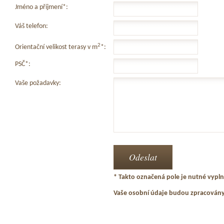
Jméno a příjmení*:
Váš telefon:
2
Orientační velikost terasy v m
*:
PSČ*:
Vaše požadavky:
* Takto označená pole je nutné vyplni
Vaše osobní údaje budou zpracován