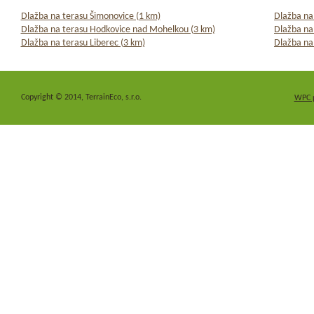
Dlažba na terasu Šimonovice (1 km)
Dlažba na
Dlažba na terasu Hodkovice nad Mohelkou (3 km)
Dlažba na
Dlažba na terasu Liberec (3 km)
Dlažba na
Copyright © 2014, TerrainEco, s.r.o.
WPC 