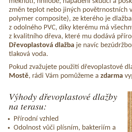
měknutí, hnilobě, napadení škůdci a pošk
změn teplot nebo jiných povětrnostních v
polymer composite), ze kterého je dlažba
z odolného PVC, díky kterému má všechny
z kvalitního dřeva, které mu dodává přír
Dřevoplastová dlažba
je navíc bezúdržbov
tlaková voda.
Pokud zvažujete použití dřevoplastové dl
Mostě
, rádi Vám pomůžeme a
zdarma
vy
Výhody dřevoplastové dlažby
na terasu:
Přírodní vzhled
Odolnost vůči plísním, bakteriím a