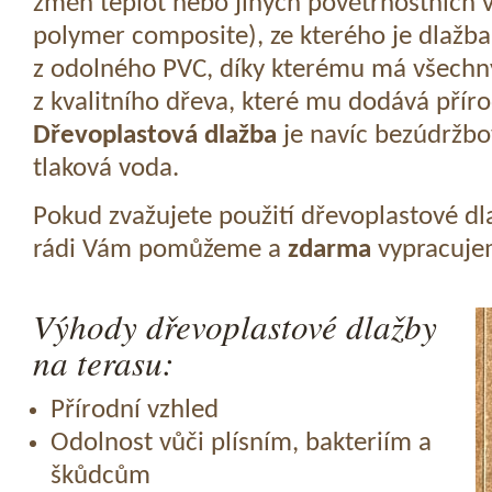
změn teplot nebo jiných povětrnostních v
polymer composite), ze kterého je dlažba
z odolného PVC, díky kterému má všechny
z kvalitního dřeva, které mu dodává přír
Dřevoplastová dlažba
je navíc bezúdržbov
tlaková voda.
Pokud zvažujete použití dřevoplastové dl
rádi Vám pomůžeme a
zdarma
vypracujem
Výhody dřevoplastové dlažby
na terasu:
Přírodní vzhled
Odolnost vůči plísním, bakteriím a
škůdcům