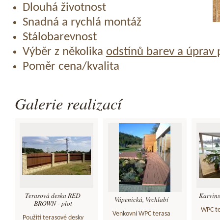
Dlouhá životnost
Snadná a rychlá montáž
Stálobarevnost
Výběr z několika
odstínů barev a úprav
Poměr cena/kvalita
Galerie realizací
Terasová deska RED
Karvins
Vápenická, Vrchlabí
BROWN - plot
WPC te
Venkovní WPC terasa
Použití terasové desky