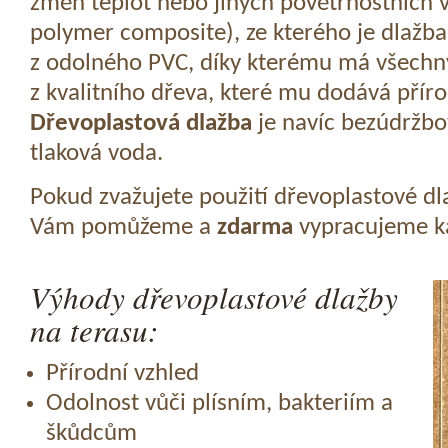
změn teplot nebo jiných povětrnostních v
polymer composite), ze kterého je dlažba
z odolného PVC, díky kterému má všechny
z kvalitního dřeva, které mu dodává přír
Dřevoplastová dlažba
je navíc bezúdržbov
tlaková voda.
Pokud zvažujete použití dřevoplastové dl
Vám pomůžeme a
zdarma
vypracujeme ka
Výhody dřevoplastové dlažby
na terasu:
Přírodní vzhled
Odolnost vůči plísním, bakteriím a
škůdcům