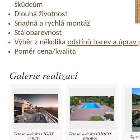
škůdcům
Dlouhá životnost
Snadná a rychlá montáž
Stálobarevnost
Výběr z několika
odstínů barev a úprav
Poměr cena/kvalita
Galerie realizací
Terasová deska LIGHT
Terasová deska CHOCO
Vápeni
GREY
BROWN