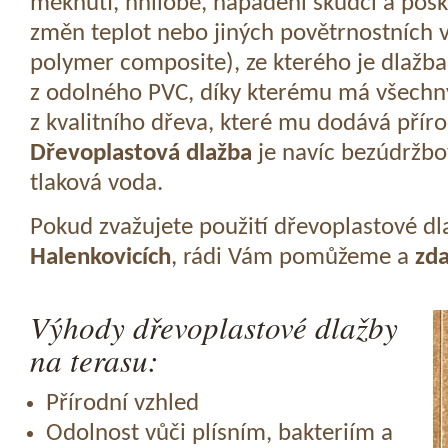
měknutí, hnilobě, napadení škůdci a pošk
změn teplot nebo jiných povětrnostních v
polymer composite), ze kterého je dlažba
z odolného PVC, díky kterému má všechny
z kvalitního dřeva, které mu dodává přír
Dřevoplastová dlažba
je navíc bezúdržbov
tlaková voda.
Pokud zvažujete použití dřevoplastové dl
Halenkovicích
, rádi Vám pomůžeme a
zd
Výhody dřevoplastové dlažby
na terasu:
Přírodní vzhled
Odolnost vůči plísním, bakteriím a