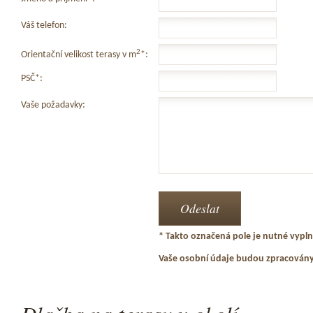
Váš telefon:
2
Orientační velikost terasy v m
*:
PSČ*:
Vaše požadavky:
* Takto označená pole je nutné vyplni
Vaše osobní údaje budou zpracován