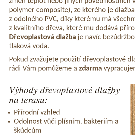
změn teplot nebo jiných povětrnostních v
polymer composite), ze kterého je dlažba
z odolného PVC, díky kterému má všechny
z kvalitního dřeva, které mu dodává přír
Dřevoplastová dlažba
je navíc bezúdržbov
tlaková voda.
Pokud zvažujete použití dřevoplastové dl
rádi Vám pomůžeme a
zdarma
vypracujem
Výhody dřevoplastové dlažby
na terasu:
Přírodní vzhled
Odolnost vůči plísním, bakteriím a
škůdcům