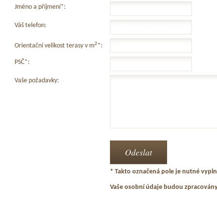
Jméno a příjmení*:
Váš telefon:
2
Orientační velikost terasy v m
*:
PSČ*:
Vaše požadavky:
* Takto označená pole je nutné vyplni
Vaše osobní údaje budou zpracován