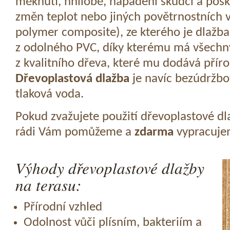
měknutí, hnilobě, napadení škůdci a pošk
změn teplot nebo jiných povětrnostních v
polymer composite), ze kterého je dlažba
z odolného PVC, díky kterému má všechny
z kvalitního dřeva, které mu dodává přír
Dřevoplastová dlažba
je navíc bezúdržbov
tlaková voda.
Pokud zvažujete použití dřevoplastové dl
rádi Vám pomůžeme a
zdarma
vypracujem
Výhody dřevoplastové dlažby
na terasu:
Přírodní vzhled
Odolnost vůči plísním, bakteriím a