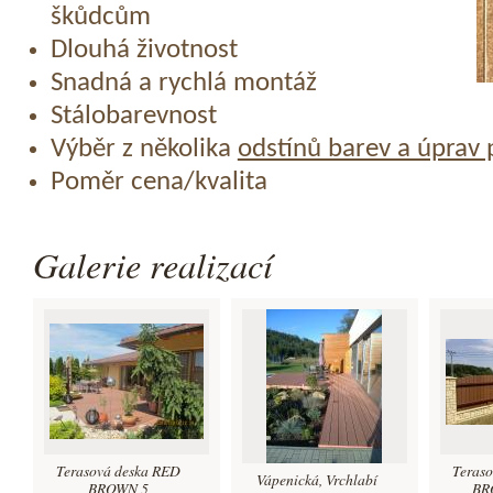
škůdcům
Dlouhá životnost
Snadná a rychlá montáž
Stálobarevnost
Výběr z několika
odstínů barev a úprav
Poměr cena/kvalita
Galerie realizací
Terasová deska RED
Teras
Vápenická, Vrchlabí
BROWN 5
BRO