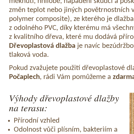
měknutí, hnilobě, napadení škůdci a pošk
změn teplot nebo jiných povětrnostních v
polymer composite), ze kterého je dlažba
z odolného PVC, díky kterému má všechny
z kvalitního dřeva, které mu dodává přír
Dřevoplastová dlažba
je navíc bezúdržbov
tlaková voda.
Pokud zvažujete použití dřevoplastové dl
Počaplech
, rádi Vám pomůžeme a
zdarm
Výhody dřevoplastové dlažby
na terasu:
Přírodní vzhled
Odolnost vůči plísním, bakteriím a