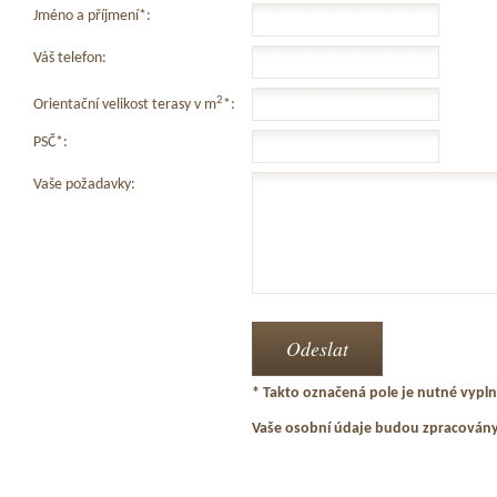
Jméno a příjmení*:
Váš telefon:
2
Orientační velikost terasy v m
*:
PSČ*:
Vaše požadavky:
* Takto označená pole je nutné vyplni
Vaše osobní údaje budou zpracován