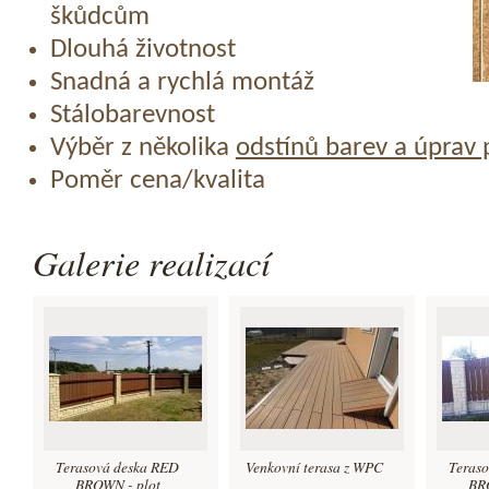
škůdcům
Dlouhá životnost
Snadná a rychlá montáž
Stálobarevnost
Výběr z několika
odstínů barev a úprav
Poměr cena/kvalita
Galerie realizací
Terasová deska RED
Venkovní terasa z WPC
Teras
BROWN - plot
BRO