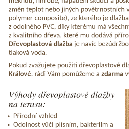
měknutí, hnilobě, napadení škůdci a pošk
změn teplot nebo jiných povětrnostních v
polymer composite), ze kterého je dlažba
z odolného PVC, díky kterému má všechny
z kvalitního dřeva, které mu dodává přír
Dřevoplastová dlažba
je navíc bezúdržbov
tlaková voda.
Pokud zvažujete použití dřevoplastové dl
Králové
, rádi Vám pomůžeme a
zdarma
v
Výhody dřevoplastové dlažby
na terasu:
Přírodní vzhled
Odolnost vůči plísním, bakteriím a