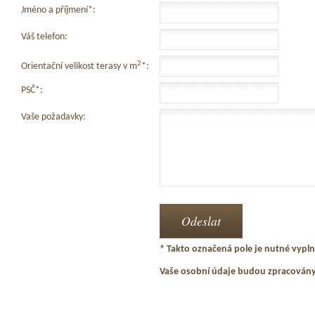
Jméno a příjmení*:
Váš telefon:
2
Orientační velikost terasy v m
*:
PSČ*:
Vaše požadavky:
* Takto označená pole je nutné vyplni
Vaše osobní údaje budou zpracován