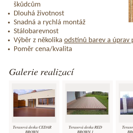
škůdcům
Dlouhá životnost
Snadná a rychlá montáž
Stálobarevnost
Výběr z několika
odstínů barev a úprav
Poměr cena/kvalita
Galerie realizací
Terasová deska CEDAR
Terasová deska RED
Teras
BROWN
BROWN 1
BRO