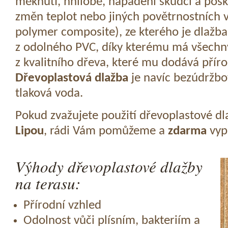
měknutí, hnilobě, napadení škůdci a pošk
změn teplot nebo jiných povětrnostních v
polymer composite), ze kterého je dlažba
z odolného PVC, díky kterému má všechny
z kvalitního dřeva, které mu dodává přír
Dřevoplastová dlažba
je navíc bezúdržbov
tlaková voda.
Pokud zvažujete použití dřevoplastové dl
Lipou
, rádi Vám pomůžeme a
zdarma
vyp
Výhody dřevoplastové dlažby
na terasu:
Přírodní vzhled
Odolnost vůči plísním, bakteriím a