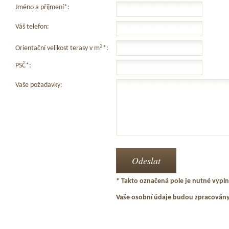
Jméno a příjmení*:
Váš telefon:
2
Orientační velikost terasy v m
*:
PSČ*:
Vaše požadavky:
* Takto označená pole je nutné vyplni
Vaše osobní údaje budou zpracován