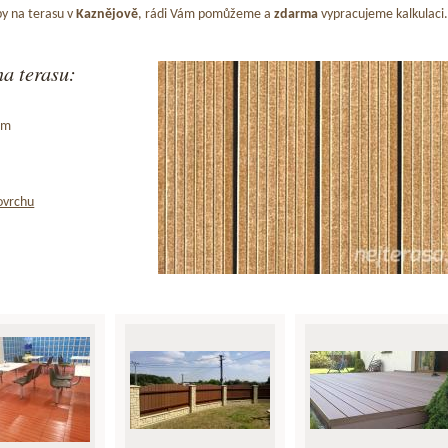
y na terasu v
Kaznějově
, rádi Vám pomůžeme a
zdarma
vypracujeme kalkulaci.
a terasu:
ům
ovrchu