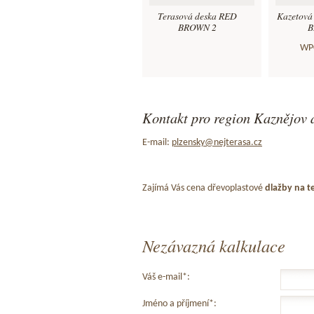
Terasová deska RED
Kazetová
BROWN 2
B
WPC
Kontakt pro region Kaznějov a
E-mail:
plzensky@nejterasa.cz
Zajímá Vás cena dřevoplastové
dlažby na t
Nezávazná kalkulace
Váš e-mail*:
Jméno a příjmení*: