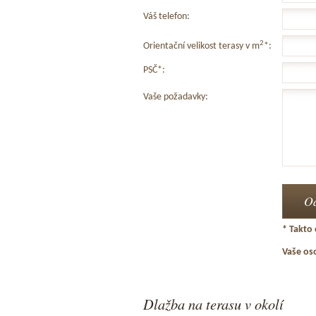
Váš telefon:
2
Orientační velikost terasy v m
*:
PSČ*:
Vaše požadavky:
* Takto 
Vaše os
Dlažba na terasu v okolí