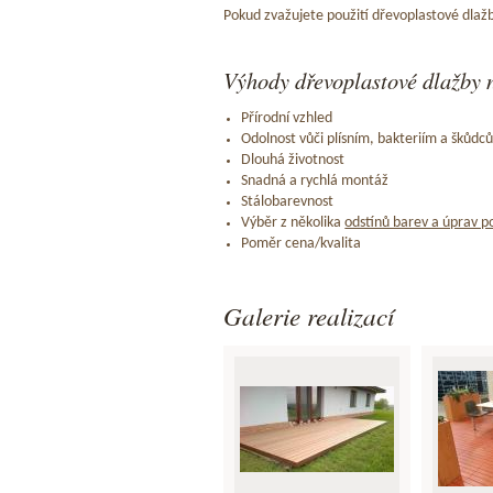
Pokud zvažujete použití dřevoplastové dlažb
Výhody dřevoplastové dlažby n
Přírodní vzhled
Odolnost vůči plísním, bakteriím a škůdc
Dlouhá životnost
Snadná a rychlá montáž
Stálobarevnost
Výběr z několika
odstínů barev a úprav p
Poměr cena/kvalita
Galerie realizací