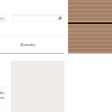
typu
Kontakty
dku
ena,