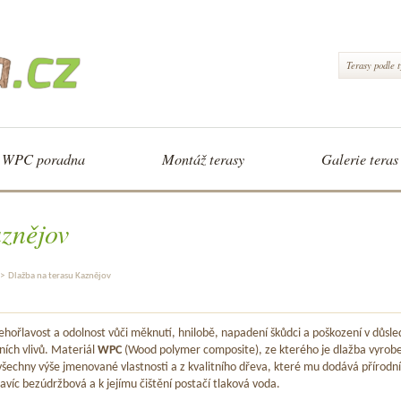
Terasy podle 
WPC poradna
Montáž terasy
Galerie teras
znějov
>
Dlažba na terasu Kaznějov
hořlavost a odolnost vůči měknutí, hnilobě, napadení škůdci a poškození v důsle
ních vlivů. Materiál
WPC
(Wood polymer composite), ze kterého je dlažba vyrob
šechny výše jmenované vlastnosti a z kvalitního dřeva, které mu dodává přírodní
avíc bezúdržbová a k jejímu čištění postačí tlaková voda.