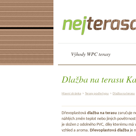
Výhody WPC terasy
Dlažba na terasu Ka
Hlavní stránka
>
Terasy podle typu
>
Dlažba na terasu
Dřevoplastová
dlažba na terasu
zaručuje ne
náhlých změn teplot nebo jiných povětrnost
je složen z odolného PVC, díky kterému má v
vzhled a aroma.
Dřevoplastová dlažba
je n