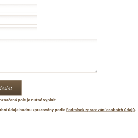
označená pole je nutné vyplnit.
obní údaje budou zpracovány podle
Podmínek zpracování osobních údajů
.