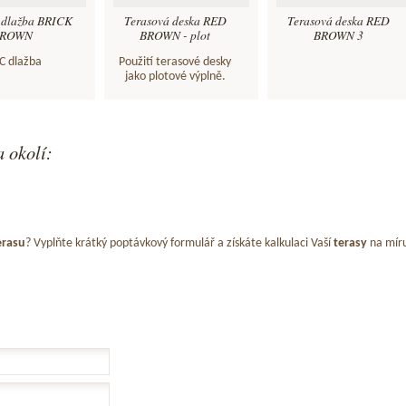
 dlažba BRICK
Terasová deska RED
Terasová deska RED
ROWN
BROWN - plot
BROWN 3
 dlažba
Použití terasové desky
jako plotové výplně.
 okolí:
erasu
? Vyplňte krátký poptávkový formulář a získáte kalkulaci Vaší
terasy
na mír