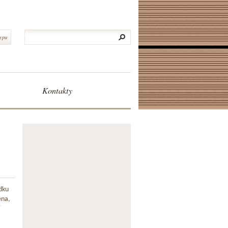
typu
Kontakty
dku
ena,