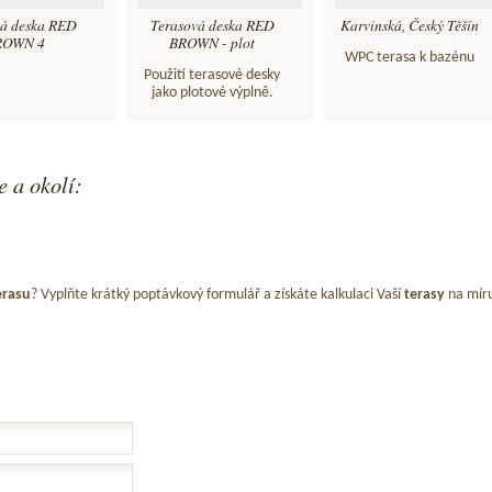
vá deska RED
Terasová deska RED
Karvinská, Český Těšín
ROWN 4
BROWN - plot
WPC terasa k bazénu
Použití terasové desky
jako plotové výplně.
 a okolí:
erasu
? Vyplňte krátký poptávkový formulář a získáte kalkulaci Vaší
terasy
na mír