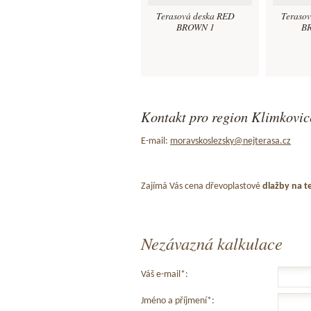
Terasová deska RED
Teraso
BROWN 1
B
Kontakt pro region Klimkovice
E-mail:
moravskoslezsky@nejterasa.cz
Zajímá Vás cena dřevoplastové
dlažby na t
Nezávazná kalkulace
Váš e-mail*:
Jméno a příjmení*: