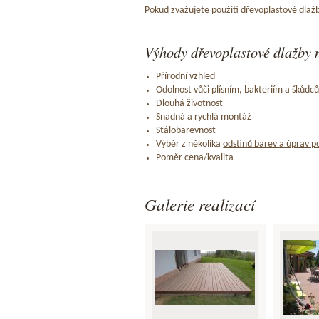
Pokud zvažujete použití dřevoplastové dlažb
Výhody dřevoplastové dlažby n
Přírodní vzhled
Odolnost vůči plísním, bakteriím a škůdc
Dlouhá životnost
Snadná a rychlá montáž
Stálobarevnost
Výběr z několika
odstínů barev a úprav p
Poměr cena/kvalita
Galerie realizací