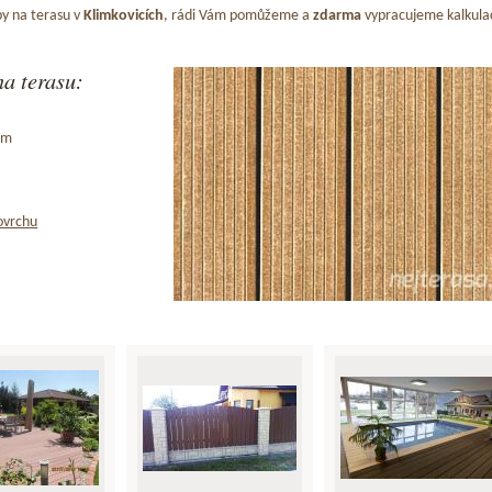
y na terasu v
Klimkovicích
, rádi Vám pomůžeme a
zdarma
vypracujeme kalkulac
a terasu:
ům
ovrchu