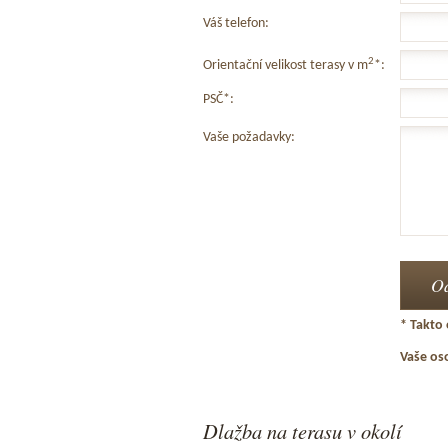
Váš telefon:
2
Orientační velikost terasy v m
*:
PSČ*:
Vaše požadavky:
* Takto 
Vaše os
Dlažba na terasu v okolí