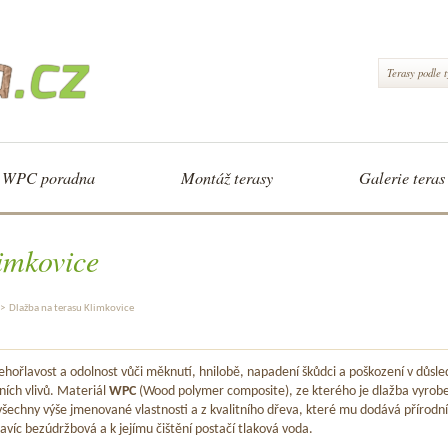
Terasy podle 
WPC poradna
Montáž terasy
Galerie teras
imkovice
>
Dlažba na terasu Klimkovice
hořlavost a odolnost vůči měknutí, hnilobě, napadení škůdci a poškození v důsle
ních vlivů. Materiál
WPC
(Wood polymer composite), ze kterého je dlažba vyrob
šechny výše jmenované vlastnosti a z kvalitního dřeva, které mu dodává přírodní
avíc bezúdržbová a k jejímu čištění postačí tlaková voda.