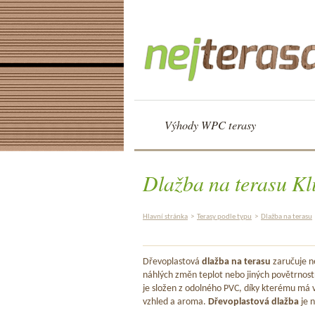
Výhody WPC terasy
Dlažba na terasu Kl
Hlavní stránka
>
Terasy podle typu
>
Dlažba na terasu
Dřevoplastová
dlažba na terasu
zaručuje ne
náhlých změn teplot nebo jiných povětrnost
je složen z odolného PVC, díky kterému má v
vzhled a aroma.
Dřevoplastová dlažba
je n