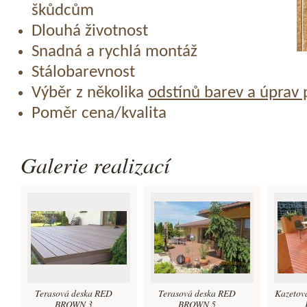
škůdcům
Dlouhá životnost
Snadná a rychlá montáž
Stálobarevnost
Výběr z několika
odstínů barev a úprav
Poměr cena/kvalita
Galerie realizací
Terasová deska RED
Terasová deska RED
Kazetov
BROWN 3
BROWN 5