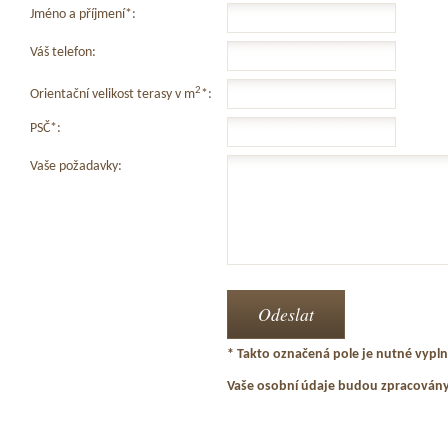
Jméno a příjmení*:
Váš telefon:
2
Orientační velikost terasy v m
*:
PSČ*:
Vaše požadavky:
* Takto označená pole je nutné vyplni
Vaše osobní údaje budou zpracován