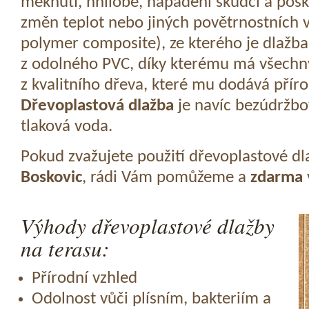
měknutí, hnilobě, napadení škůdci a pošk
změn teplot nebo jiných povětrnostních v
polymer composite), ze kterého je dlažba
z odolného PVC, díky kterému má všechny
z kvalitního dřeva, které mu dodává přír
Dřevoplastová dlažba
je navíc bezúdržbov
tlaková voda.
Pokud zvažujete použití dřevoplastové dl
Boskovic
, rádi Vám pomůžeme a
zdarma
Výhody dřevoplastové dlažby
na terasu:
Přírodní vzhled
Odolnost vůči plísním, bakteriím a