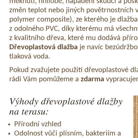
měknutí, hnilobě, napadení škůdci a pošk
změn teplot nebo jiných povětrnostních v
polymer composite), ze kterého je dlažba
z odolného PVC, díky kterému má všechny
z kvalitního dřeva, které mu dodává přír
Dřevoplastová dlažba
je navíc bezúdržbov
tlaková voda.
Pokud zvažujete použití dřevoplastové dl
rádi Vám pomůžeme a
zdarma
vypracujem
Výhody dřevoplastové dlažby
na terasu:
Přírodní vzhled
Odolnost vůči plísním, bakteriím a