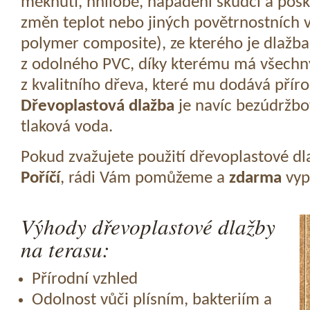
měknutí, hnilobě, napadení škůdci a pošk
změn teplot nebo jiných povětrnostních v
polymer composite), ze kterého je dlažba
z odolného PVC, díky kterému má všechny
z kvalitního dřeva, které mu dodává přír
Dřevoplastová dlažba
je navíc bezúdržbov
tlaková voda.
Pokud zvažujete použití dřevoplastové dl
Poříčí
, rádi Vám pomůžeme a
zdarma
vyp
Výhody dřevoplastové dlažby
na terasu:
Přírodní vzhled
Odolnost vůči plísním, bakteriím a