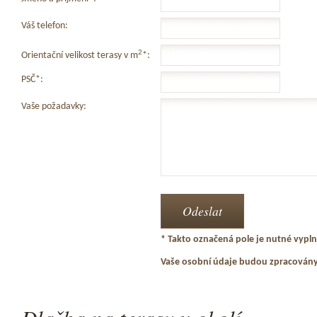
Váš telefon:
2
Orientační velikost terasy v m
*:
PSČ*:
Vaše požadavky:
* Takto označená pole je nutné vyplni
Vaše osobní údaje budou zpracován