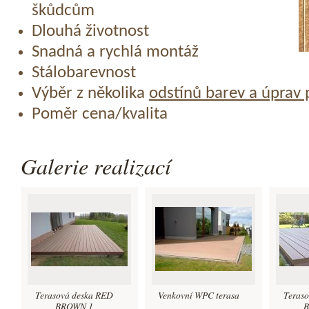
škůdcům
Dlouhá životnost
Snadná a rychlá montáž
Stálobarevnost
Výběr z několika
odstínů barev a úprav
Poměr cena/kvalita
Galerie realizací
Terasová deska RED
Venkovní WPC terasa
Teras
BROWN 1
B