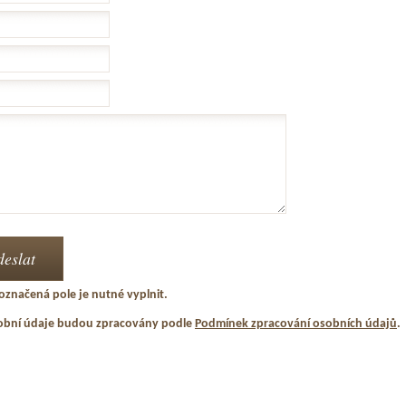
označená pole je nutné vyplnit.
obní údaje budou zpracovány podle
Podmínek zpracování osobních údajů
.