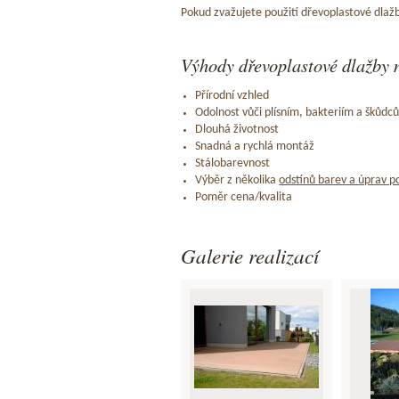
Pokud zvažujete použití dřevoplastové dlažb
Výhody dřevoplastové dlažby n
Přírodní vzhled
Odolnost vůči plísním, bakteriím a škůdc
Dlouhá životnost
Snadná a rychlá montáž
Stálobarevnost
Výběr z několika
odstínů barev a úprav p
Poměr cena/kvalita
Galerie realizací