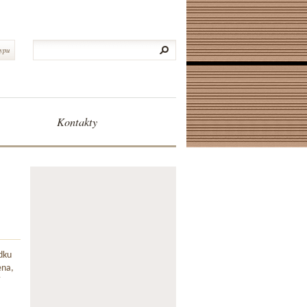
typu
Kontakty
dku
ena,