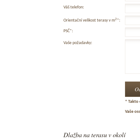
Váš telefon:
2
Orientační velikost terasy v m
*:
PSČ*:
Vaše požadavky:
* Takto 
Vaše os
Dlažba na terasu v okolí