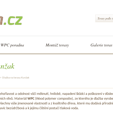
Terasy podle 
WPC poradna
Montáž terasy
Galerie teras
unžak
>
Dlažba na terasu Kunžak
hořlavost a odolnost vůči měknutí, hnilobě, napadení škůdci a poškození v důsle
ních vlivů. Materiál
WPC
(Wood polymer composite), ze kterého je dlažba vyrob
šechny výše jmenované vlastnosti a z kvalitního dřeva, které mu dodává přírodní
avíc bezúdržbová a k jejímu čištění postačí tlaková voda.