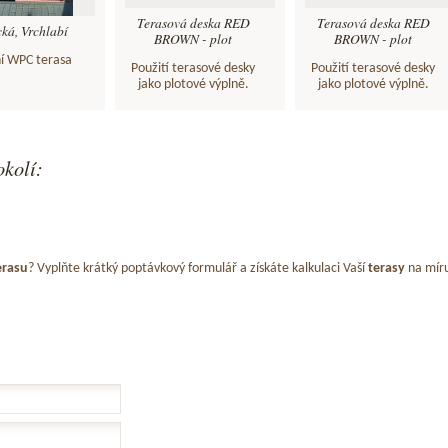
Terasová deska RED
Terasová deska RED
ká, Vrchlabí
BROWN - plot
BROWN - plot
í WPC terasa
Použití terasové desky
Použití terasové desky
jako plotové výplně.
jako plotové výplně.
okolí:
erasu
? Vyplňte krátký poptávkový formulář a získáte kalkulaci Vaší
terasy
na mír