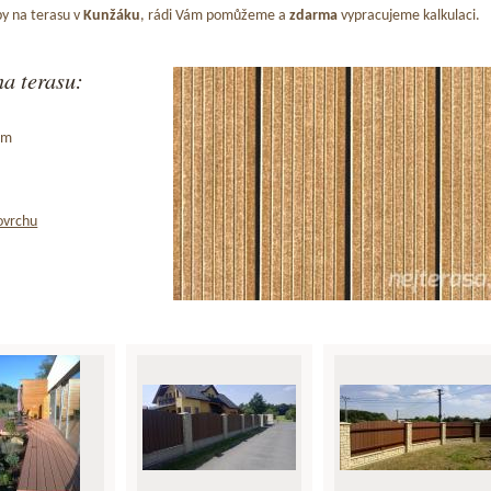
y na terasu v
Kunžáku
, rádi Vám pomůžeme a
zdarma
vypracujeme kalkulaci.
a terasu:
ům
ovrchu