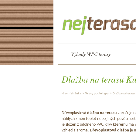
Výhody WPC terasy
Dlažba na terasu K
Hlavní stránka
>
Terasy podle typu
>
Dlažba na terasu
Dřevoplastová
dlažba na terasu
zaručuje ne
náhlých změn teplot nebo jiných povětrnost
je složen z odolného PVC, díky kterému má v
vzhled a aroma.
Dřevoplastová dlažba
je n