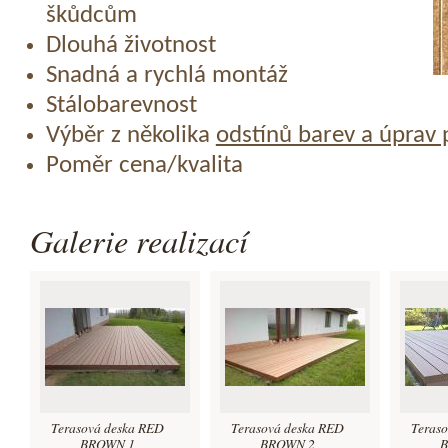
škůdcům
Dlouhá životnost
Snadná a rychlá montáž
Stálobarevnost
Výběr z několika
odstínů barev a úprav
Poměr cena/kvalita
Galerie realizací
Terasová deska RED
Terasová deska RED
Teras
BROWN 1
BROWN 2
B