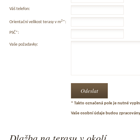
Váš telefon:
2
Orientační velikost terasy v m
*:
PSČ*:
Vaše požadavky:
* Takto označená pole je nutné vyplni
Vaše osobní údaje budou zpracován
Dlažba na terasu v okolí