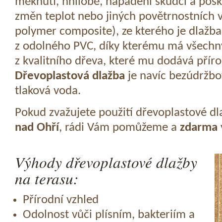
měknutí, hnilobě, napadení škůdci a pošk
změn teplot nebo jiných povětrnostních v
polymer composite), ze kterého je dlažba
z odolného PVC, díky kterému má všechny
z kvalitního dřeva, které mu dodává přír
Dřevoplastová dlažba
je navíc bezúdržbov
tlaková voda.
Pokud zvažujete použití dřevoplastové dl
nad Ohří
, rádi Vám pomůžeme a
zdarma
Výhody dřevoplastové dlažby
na terasu:
Přírodní vzhled
Odolnost vůči plísním, bakteriím a