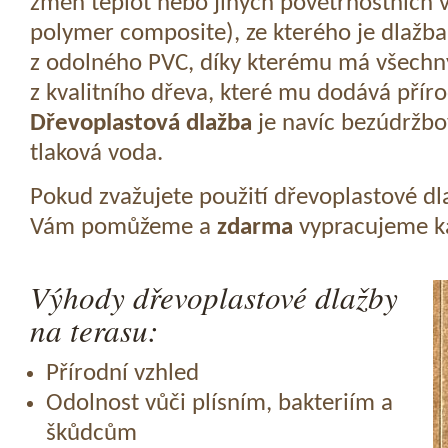
změn teplot nebo jiných povětrnostních v
polymer composite), ze kterého je dlažba
z odolného PVC, díky kterému má všechny
z kvalitního dřeva, které mu dodává přír
Dřevoplastová dlažba
je navíc bezúdržbov
tlaková voda.
Pokud zvažujete použití dřevoplastové dl
Vám pomůžeme a
zdarma
vypracujeme ka
Výhody dřevoplastové dlažby
na terasu:
Přírodní vzhled
Odolnost vůči plísním, bakteriím a
škůdcům