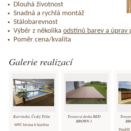
Dlouhá životnost
Snadná a rychlá montáž
Stálobarevnost
Výběr z několika
odstínů barev a úprav
Poměr cena/kvalita
Galerie realizací
Karvinská, Český Těšín
Terasová deska RED
Teras
BROWN 1
BRO
WPC terasa k bazénu
Použití