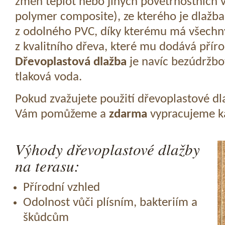
změn teplot nebo jiných povětrnostních v
polymer composite), ze kterého je dlažba
z odolného PVC, díky kterému má všechny
z kvalitního dřeva, které mu dodává přír
Dřevoplastová dlažba
je navíc bezúdržbov
tlaková voda.
Pokud zvažujete použití dřevoplastové dl
Vám pomůžeme a
zdarma
vypracujeme ka
Výhody dřevoplastové dlažby
na terasu:
Přírodní vzhled
Odolnost vůči plísním, bakteriím a
škůdcům