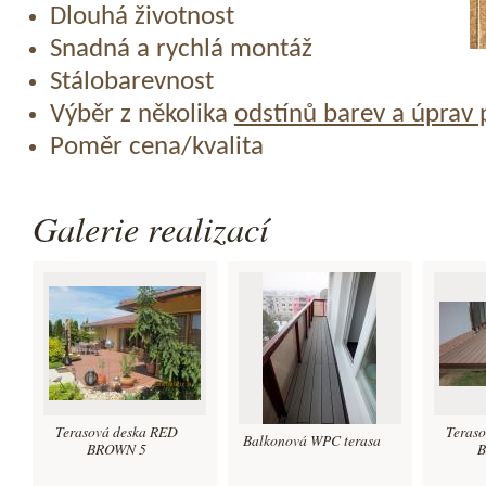
Dlouhá životnost
Snadná a rychlá montáž
Stálobarevnost
Výběr z několika
odstínů barev a úprav
Poměr cena/kvalita
Galerie realizací
Terasová deska RED
Teras
Balkonová WPC terasa
BROWN 5
B