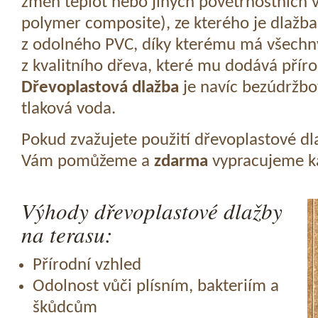
změn teplot nebo jiných povětrnostních v
polymer composite), ze kterého je dlažba
z odolného PVC, díky kterému má všechny
z kvalitního dřeva, které mu dodává přír
Dřevoplastová dlažba
je navíc bezúdržbov
tlaková voda.
Pokud zvažujete použití dřevoplastové dl
Vám pomůžeme a
zdarma
vypracujeme ka
Výhody dřevoplastové dlažby
na terasu:
Přírodní vzhled
Odolnost vůči plísním, bakteriím a
škůdcům