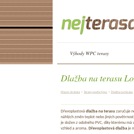
Výhody WPC terasy
Dlažba na terasu L
Hlavní stránka
>
Terasy podle typu
>
Dlažba na terasu
Dřevoplastová
dlažba na terasu
zaručuje ne
náhlých změn teplot nebo jiných povětrnost
je složen z odolného PVC, díky kterému má v
vzhled a aroma.
Dřevoplastová dlažba
je n