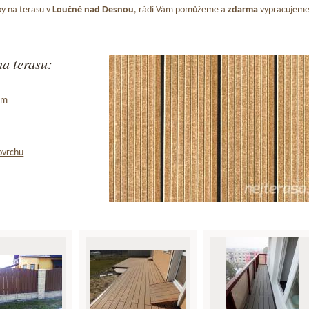
y na terasu v
Loučné nad Desnou
, rádi Vám pomůžeme a
zdarma
vypracujem
a terasu:
ům
ovrchu