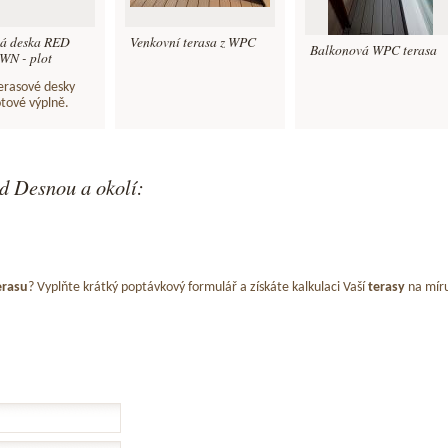
vá deska RED
Venkovní terasa z WPC
Balkonová WPC terasa
N - plot
terasové desky
otové výplně.
d Desnou a okolí:
erasu
? Vyplňte krátký poptávkový formulář a získáte kalkulaci Vaší
terasy
na mír