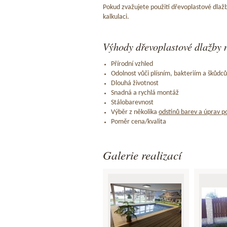
Pokud zvažujete použití dřevoplastové dlažb
kalkulaci.
Výhody dřevoplastové dlažby n
Přírodní vzhled
Odolnost vůči plísním, bakteriím a škůdc
Dlouhá životnost
Snadná a rychlá montáž
Stálobarevnost
Výběr z několika
odstínů barev a úprav p
Poměr cena/kvalita
Galerie realizací