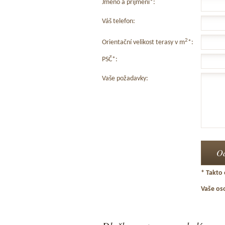
Jméno a příjmení*:
Váš telefon:
2
Orientační velikost terasy v m
*:
PSČ*:
Vaše požadavky:
* Takto 
Vaše os