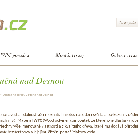
Terasy podle 
WPC poradna
Montáž terasy
Galerie teras
oučná nad Desnou
>
Dlažba na terasu Loučná nad Desnou
hořlavost a odolnost vůči měknutí, hnilobě, napadení škůdci a poškození v důsle
ních vlivů. Materiál
WPC
(Wood polymer composite), ze kterého je dlažba vyrob
šechny výše jmenované vlastnosti a z kvalitního dřeva, které mu dodává přírodní
avíc bezúdržbová a k jejímu čištění postačí tlaková voda.