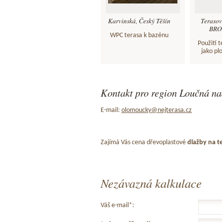
Karvinská, Český Těšín
Teraso
BROW
WPC terasa k bazénu
Použití 
jako pl
Kontakt pro region Loučná na
E-mail:
olomoucky@nejterasa.cz
Zajímá Vás cena dřevoplastové
dlažby na t
Nezávazná kalkulace
Váš e-mail*: