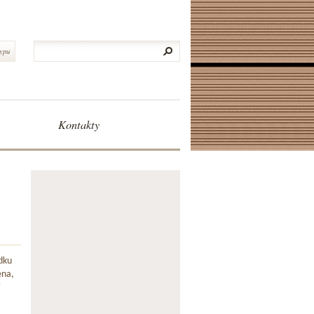
typu
Kontakty
dku
ena,