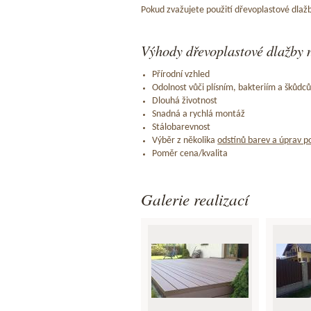
Pokud zvažujete použití dřevoplastové dlažb
Výhody dřevoplastové dlažby n
Přírodní vzhled
Odolnost vůči plísním, bakteriím a škůdc
Dlouhá životnost
Snadná a rychlá montáž
Stálobarevnost
Výběr z několika
odstínů barev a úprav p
Poměr cena/kvalita
Galerie realizací