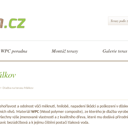
Terasy podle 
WPC poradna
Montáž terasy
Galerie teras
álkov
>
Dlažba na terasu Málkov
hořlavost a odolnost vůči měknutí, hnilobě, napadení škůdci a poškození v důsle
ních vlivů. Materiál
WPC
(Wood polymer composite), ze kterého je dlažba vyrob
šechny výše jmenované vlastnosti a z kvalitního dřeva, které mu dodává přírodní
avíc bezúdržbová a k jejímu čištění postačí tlaková voda.