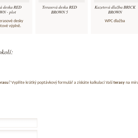
vá deska RED
Terasová deska RED
Kazetová dlažba BRICK
N - plot
BROWN 5
BROWN
terasové desky
WPC dlažba
otové výplně.
okolí:
erasu
? Vyplňte krátký poptávkový formulář a získáte kalkulaci Vaší
terasy
na mír