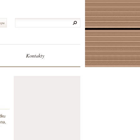
typu
Kontakty
dku
ena,