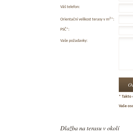
Váš telefon:
2
Orientační velikost terasy v m
*:
PSČ*:
Vaše požadavky:
* Takto 
Vaše os
Dlažba na terasu v okolí