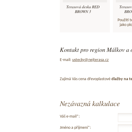
Terasová deska RED
Teraso
BROWN 3
BROW
Použití 
jako pl
Kontakt pro region Málkov a 
E-mail:
ustecky@nejterasa.cz
Zajímá Vás cena dřevoplastové
dlažby na t
Nezávazná kalkulace
Váš e-mail*:
Jméno a příjmení*: