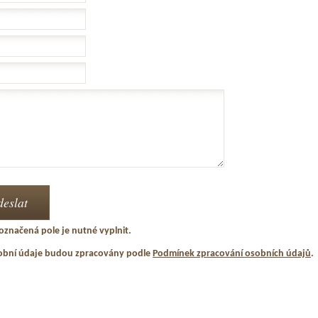
označená pole je nutné vyplnit.
obní údaje budou zpracovány podle
Podmínek zpracování osobních údajů
.