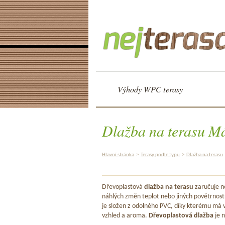
Výhody WPC terasy
Dlažba na terasu M
Hlavní stránka
>
Terasy podle typu
>
Dlažba na terasu
Dřevoplastová
dlažba na terasu
zaručuje ne
náhlých změn teplot nebo jiných povětrnost
je složen z odolného PVC, díky kterému má v
vzhled a aroma.
Dřevoplastová dlažba
je n