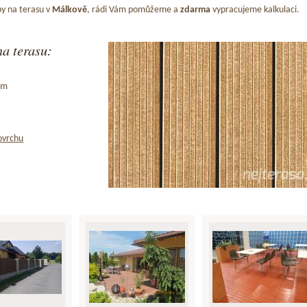
y na terasu v
Málkově
, rádi Vám pomůžeme a
zdarma
vypracujeme kalkulaci.
a terasu:
ům
ovrchu