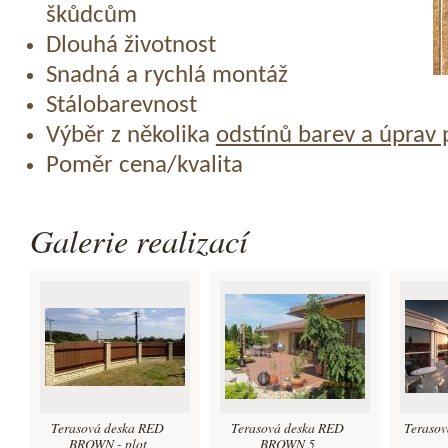
škůdcům
Dlouhá životnost
Snadná a rychlá montáž
Stálobarevnost
Výběr z několika
odstínů barev a úprav
Poměr cena/kvalita
Galerie realizací
Terasová deska RED
Terasová deska RED
Teraso
BROWN - plot
BROWN 5