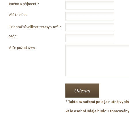
Jméno a příjmení*:
Váš telefon:
2
Orientační velikost terasy v m
*:
PSČ*:
Vaše požadavky:
* Takto označená pole je nutné vyplni
Vaše osobní údaje budou zpracován