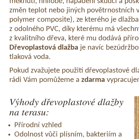
měknutí, hnilobě, napadení škůdci a pošk
změn teplot nebo jiných povětrnostních v
polymer composite), ze kterého je dlažba
z odolného PVC, díky kterému má všechny
z kvalitního dřeva, které mu dodává přír
Dřevoplastová dlažba
je navíc bezúdržbov
tlaková voda.
Pokud zvažujete použití dřevoplastové dl
rádi Vám pomůžeme a
zdarma
vypracujem
Výhody dřevoplastové dlažby
na terasu:
Přírodní vzhled
Odolnost vůči plísním, bakteriím a