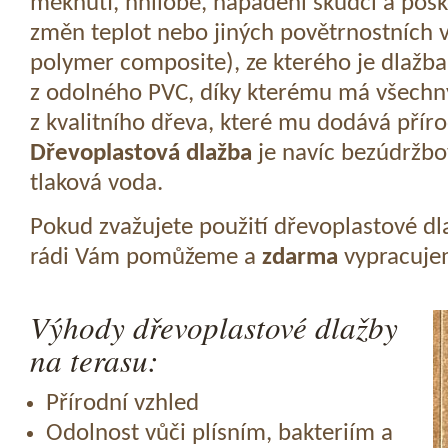
měknutí, hnilobě, napadení škůdci a pošk
změn teplot nebo jiných povětrnostních v
polymer composite), ze kterého je dlažba
z odolného PVC, díky kterému má všechny
z kvalitního dřeva, které mu dodává přír
Dřevoplastová dlažba
je navíc bezúdržbov
tlaková voda.
Pokud zvažujete použití dřevoplastové dl
rádi Vám pomůžeme a
zdarma
vypracujem
Výhody dřevoplastové dlažby
na terasu:
Přírodní vzhled
Odolnost vůči plísním, bakteriím a