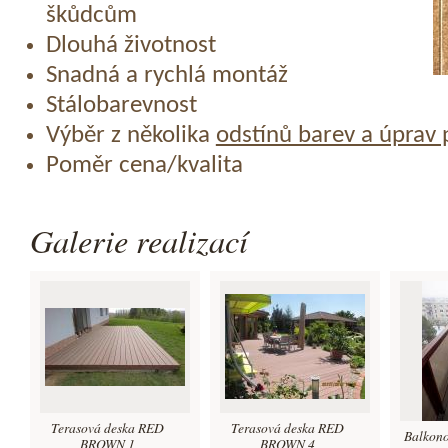
škůdcům
Dlouhá životnost
Snadná a rychlá montáž
Stálobarevnost
Výběr z několika
odstínů barev a úprav
Poměr cena/kvalita
Galerie realizací
Terasová deska RED
Terasová deska RED
Balkon
BROWN 1
BROWN 4