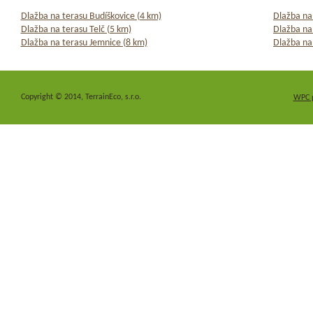
Dlažba na terasu Budíškovice (4 km)
Dlažba na
Dlažba na terasu Telč (5 km)
Dlažba na
Dlažba na terasu Jemnice (8 km)
Dlažba na
Copyright © 2014, TerrainEco, s.r.o.
WPC 