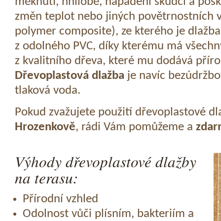
měknutí, hnilobě, napadení škůdci a pošk
změn teplot nebo jiných povětrnostních v
polymer composite), ze kterého je dlažba
z odolného PVC, díky kterému má všechny
z kvalitního dřeva, které mu dodává přír
Dřevoplastová dlažba
je navíc bezúdržbov
tlaková voda.
Pokud zvažujete použití dřevoplastové dl
Hrozenkově
, rádi Vám pomůžeme a
zdar
Výhody dřevoplastové dlažby
na terasu:
Přírodní vzhled
Odolnost vůči plísním, bakteriím a