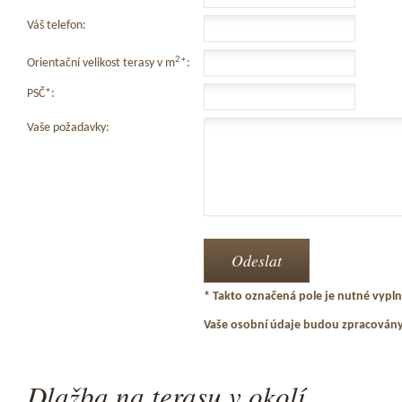
Váš telefon:
2
Orientační velikost terasy v m
*:
PSČ*:
Vaše požadavky:
* Takto označená pole je nutné vyplni
Vaše osobní údaje budou zpracován
Dlažba na terasu v okolí