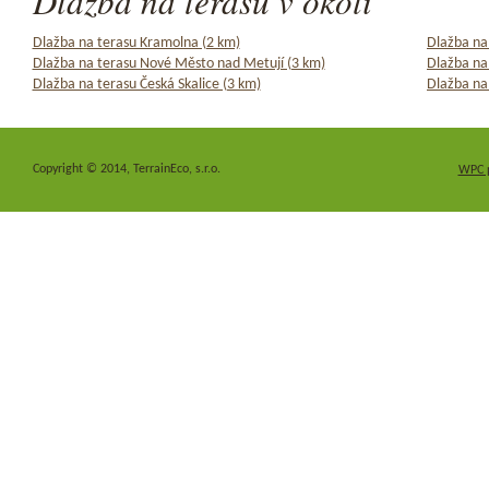
Dlažba na terasu v okolí
Dlažba na terasu Kramolna (2 km)
Dlažba na
Dlažba na terasu Nové Město nad Metují (3 km)
Dlažba na
Dlažba na terasu Česká Skalice (3 km)
Dlažba na 
Copyright © 2014, TerrainEco, s.r.o.
WPC 