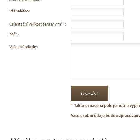
Váš telefon:
2
Orientační velikost terasy v m
*:
PSČ*:
Vaše požadavky:
* Takto označená pole je nutné vyplni
Vaše osobní údaje budou zpracován