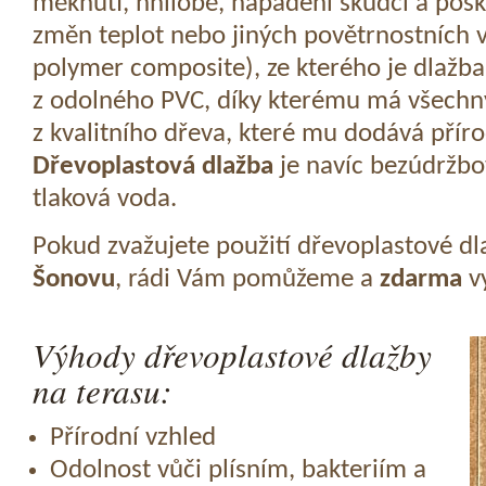
měknutí, hnilobě, napadení škůdci a pošk
změn teplot nebo jiných povětrnostních v
polymer composite), ze kterého je dlažba
z odolného PVC, díky kterému má všechny
z kvalitního dřeva, které mu dodává přír
Dřevoplastová dlažba
je navíc bezúdržbov
tlaková voda.
Pokud zvažujete použití dřevoplastové dl
Šonovu
, rádi Vám pomůžeme a
zdarma
vy
Výhody dřevoplastové dlažby
na terasu:
Přírodní vzhled
Odolnost vůči plísním, bakteriím a