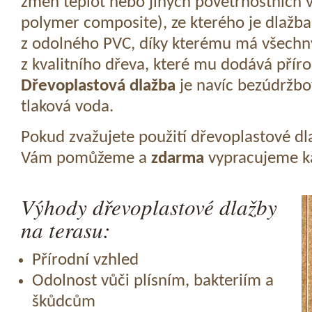
změn teplot nebo jiných povětrnostních v
polymer composite), ze kterého je dlažba
z odolného PVC, díky kterému má všechny
z kvalitního dřeva, které mu dodává přír
Dřevoplastová dlažba
je navíc bezúdržbov
tlaková voda.
Pokud zvažujete použití dřevoplastové dl
Vám pomůžeme a
zdarma
vypracujeme ka
Výhody dřevoplastové dlažby
na terasu:
Přírodní vzhled
Odolnost vůči plísním, bakteriím a
škůdcům