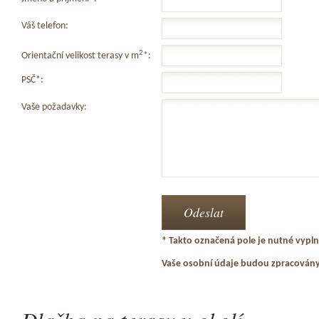
Váš telefon:
2
Orientační velikost terasy v m
*:
PSČ*:
Vaše požadavky:
* Takto označená pole je nutné vyplni
Vaše osobní údaje budou zpracován