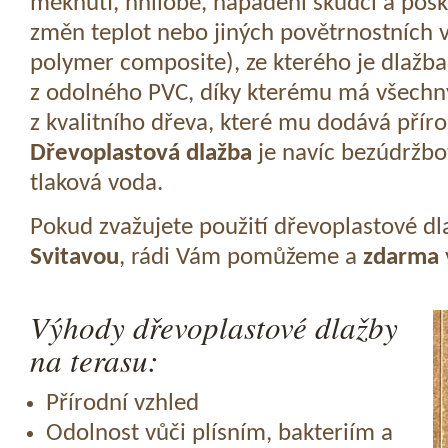
měknutí, hnilobě, napadení škůdci a pošk
změn teplot nebo jiných povětrnostních v
polymer composite), ze kterého je dlažba
z odolného PVC, díky kterému má všechny
z kvalitního dřeva, které mu dodává přír
Dřevoplastová dlažba
je navíc bezúdržbov
tlaková voda.
Pokud zvažujete použití dřevoplastové dl
Svitavou
, rádi Vám pomůžeme a
zdarma
Výhody dřevoplastové dlažby
na terasu:
Přírodní vzhled
Odolnost vůči plísním, bakteriím a