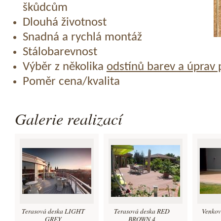
škůdcům
Dlouhá životnost
Snadná a rychlá montáž
Stálobarevnost
Výběr z několika
odstínů barev a úprav
Poměr cena/kvalita
Galerie realizací
Terasová deska LIGHT
Terasová deska RED
Venkov
GREY
BROWN 4