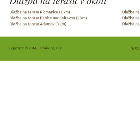
Dlažba na terasu v okolí
Dlažba na terasu Řícmanice (1 km)
Dlažba na
Dlažba na terasu Babice nad Svitavou (2 km)
Dlažba na
Dlažba na terasu Adamov (3 km)
Dlažba na
Copyright © 2014, TerrainEco, s.r.o.
WPC 