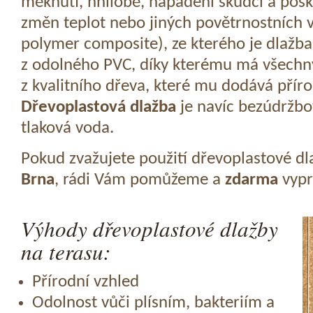
měknutí, hnilobě, napadení škůdci a pošk
změn teplot nebo jiných povětrnostních v
polymer composite), ze kterého je dlažba
z odolného PVC, díky kterému má všechny
z kvalitního dřeva, které mu dodává přír
Dřevoplastová dlažba
je navíc bezúdržbov
tlaková voda.
Pokud zvažujete použití dřevoplastové dl
Brna
, rádi Vám pomůžeme a
zdarma
vypr
Výhody dřevoplastové dlažby
na terasu:
Přírodní vzhled
Odolnost vůči plísním, bakteriím a