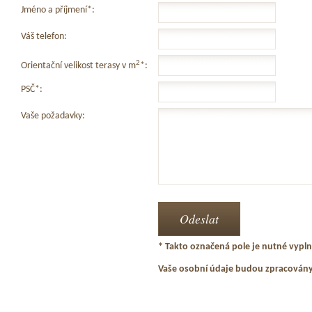
Jméno a příjmení*:
Váš telefon:
2
Orientační velikost terasy v m
*:
PSČ*:
Vaše požadavky:
* Takto označená pole je nutné vyplni
Vaše osobní údaje budou zpracován