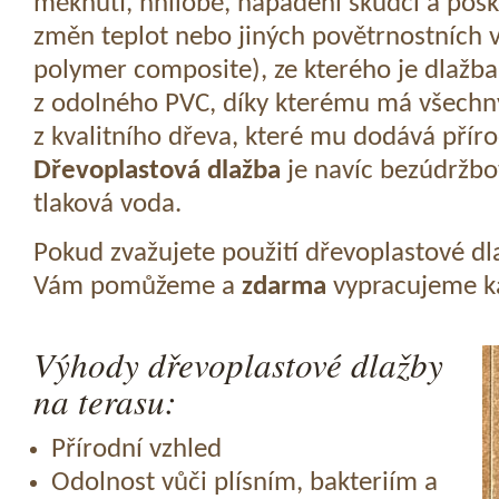
měknutí, hnilobě, napadení škůdci a pošk
změn teplot nebo jiných povětrnostních v
polymer composite), ze kterého je dlažba
z odolného PVC, díky kterému má všechny
z kvalitního dřeva, které mu dodává přír
Dřevoplastová dlažba
je navíc bezúdržbov
tlaková voda.
Pokud zvažujete použití dřevoplastové dl
Vám pomůžeme a
zdarma
vypracujeme ka
Výhody dřevoplastové dlažby
na terasu:
Přírodní vzhled
Odolnost vůči plísním, bakteriím a