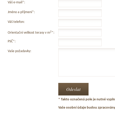
Váš e-mail*:
Jméno a příjmení*:
Váš telefon:
2
Orientační velikost terasy v m
*:
PSČ*:
Vaše požadavky:
* Takto označená pole je nutné vyplni
Vaše osobní údaje budou zpracován