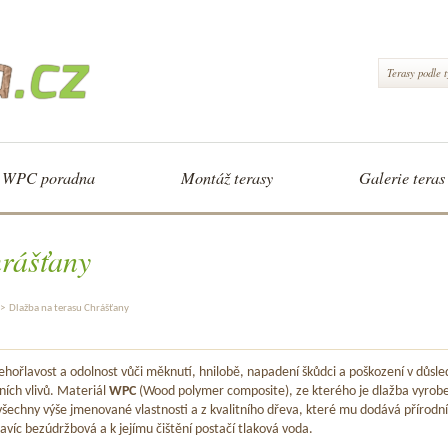
Terasy podle 
WPC poradna
Montáž terasy
Galerie teras
hrášťany
>
Dlažba na terasu Chrášťany
hořlavost a odolnost vůči měknutí, hnilobě, napadení škůdci a poškození v důsle
ních vlivů. Materiál
WPC
(Wood polymer composite), ze kterého je dlažba vyrob
šechny výše jmenované vlastnosti a z kvalitního dřeva, které mu dodává přírodní
avíc bezúdržbová a k jejímu čištění postačí tlaková voda.