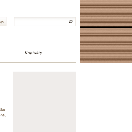
typu
Kontakty
dku
ena,