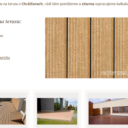
y na terasu v
Chrášťanech
, rádi Vám pomůžeme a
zdarma
vypracujeme kalkula
a terasu:
ům
ovrchu