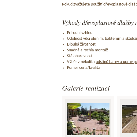
Pokud zvažujete použití dřevoplastové dlažb
Výhody dřevoplastové dlažby n
Přírodní vzhled
Odolnost vůči plísním, bakteriím a škůdc
Dlouhá životnost
Snadná a rychlá montáž
Stálobarevnost
Výběr z několika
odstínů barev a úprav p
Poměr cena/kvalita
Galerie realizací