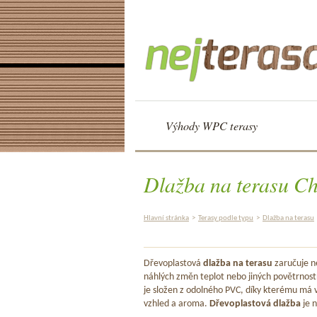
Výhody WPC terasy
Dlažba na terasu C
Hlavní stránka
>
Terasy podle typu
>
Dlažba na terasu
Dřevoplastová
dlažba na terasu
zaručuje ne
náhlých změn teplot nebo jiných povětrnost
je složen z odolného PVC, díky kterému má v
vzhled a aroma.
Dřevoplastová dlažba
je n