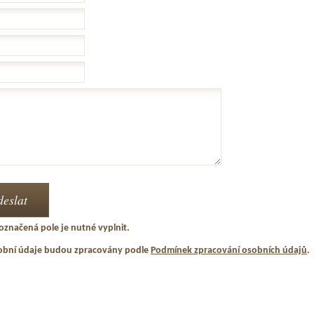
označená pole je nutné vyplnit.
obní údaje budou zpracovány podle
Podmínek zpracování osobních údajů
.