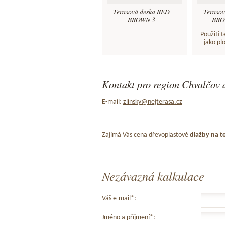
Terasová deska RED
Teraso
BROWN 3
BROW
Použití 
jako pl
Kontakt pro region Chvalčov a
E-mail:
zlinsky@nejterasa.cz
Zajímá Vás cena dřevoplastové
dlažby na t
Nezávazná kalkulace
Váš e-mail*:
Jméno a příjmení*: