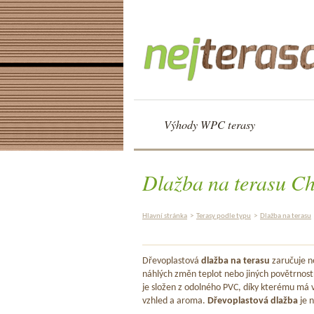
Výhody WPC terasy
Dlažba na terasu Ch
Hlavní stránka
>
Terasy podle typu
>
Dlažba na terasu
Dřevoplastová
dlažba na terasu
zaručuje ne
náhlých změn teplot nebo jiných povětrnost
je složen z odolného PVC, díky kterému má v
vzhled a aroma.
Dřevoplastová dlažba
je n