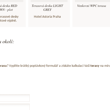
vá deska RED
Terasová deska LIGHT
Venkovní WPC terasa
N - plot
GREY
terasové desky
Hotel Astoria Praha
otové výplně.
 okolí:
erasu
? Vyplňte krátký poptávkový formulář a získáte kalkulaci Vaší
terasy
na mír