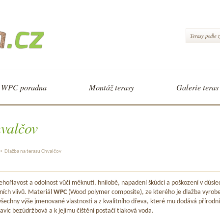
Terasy podle 
WPC poradna
Montáž terasy
Galerie teras
valčov
>
Dlažba na terasu Chvalčov
hořlavost a odolnost vůči měknutí, hnilobě, napadení škůdci a poškození v důsle
ních vlivů. Materiál
WPC
(Wood polymer composite), ze kterého je dlažba vyrob
šechny výše jmenované vlastnosti a z kvalitního dřeva, které mu dodává přírodní
avíc bezúdržbová a k jejímu čištění postačí tlaková voda.