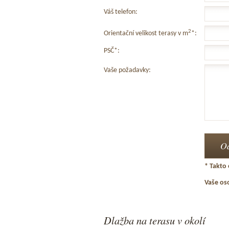
Váš telefon:
2
Orientační velikost terasy v m
*:
PSČ*:
Vaše požadavky:
* Takto 
Vaše os
Dlažba na terasu v okolí