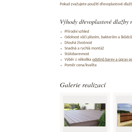
Pokud zvažujete použití dřevoplastové dlažb
Výhody dřevoplastové dlažby n
Přírodní vzhled
Odolnost vůči plísním, bakteriím a škůdc
Dlouhá životnost
Snadná a rychlá montáž
Stálobarevnost
Výběr z několika
odstínů barev a úprav p
Poměr cena/kvalita
Galerie realizací