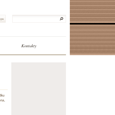
typu
Kontakty
dku
ena,