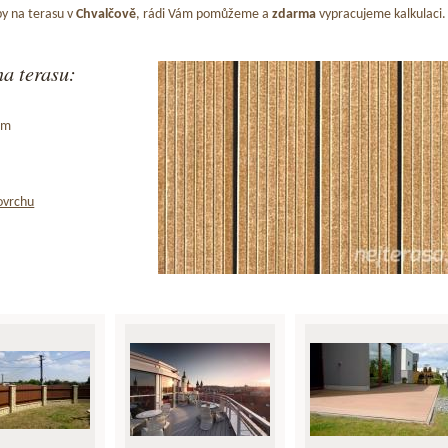
y na terasu v
Chvalčově
, rádi Vám pomůžeme a
zdarma
vypracujeme kalkulaci.
a terasu:
ům
ovrchu