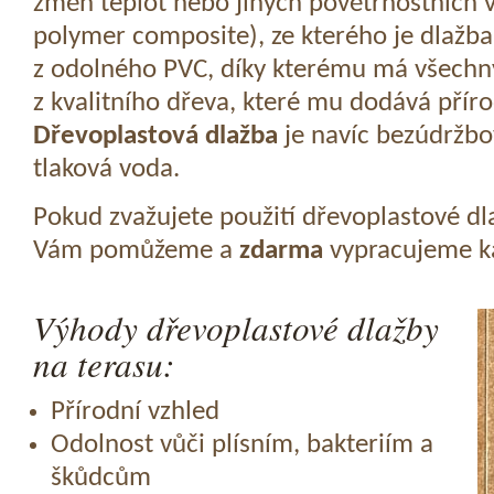
změn teplot nebo jiných povětrnostních v
polymer composite), ze kterého je dlažba
z odolného PVC, díky kterému má všechny
z kvalitního dřeva, které mu dodává přír
Dřevoplastová dlažba
je navíc bezúdržbov
tlaková voda.
Pokud zvažujete použití dřevoplastové dl
Vám pomůžeme a
zdarma
vypracujeme ka
Výhody dřevoplastové dlažby
na terasu:
Přírodní vzhled
Odolnost vůči plísním, bakteriím a
škůdcům