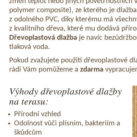
změn teplot nebo jiných povětrnostních v
polymer composite), ze kterého je dlažba
z odolného PVC, díky kterému má všechny
z kvalitního dřeva, které mu dodává přír
Dřevoplastová dlažba
je navíc bezúdržbov
tlaková voda.
Pokud zvažujete použití dřevoplastové dl
rádi Vám pomůžeme a
zdarma
vypracujem
Výhody dřevoplastové dlažby
na terasu:
Přírodní vzhled
Odolnost vůči plísním, bakteriím a
škůdcům