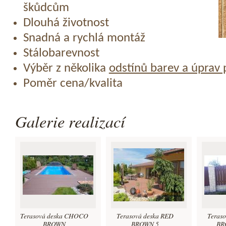
škůdcům
Dlouhá životnost
Snadná a rychlá montáž
Stálobarevnost
Výběr z několika
odstínů barev a úprav
Poměr cena/kvalita
Galerie realizací
Terasová deska CHOCO
Terasová deska RED
Teras
BROWN
BROWN 5
BRO