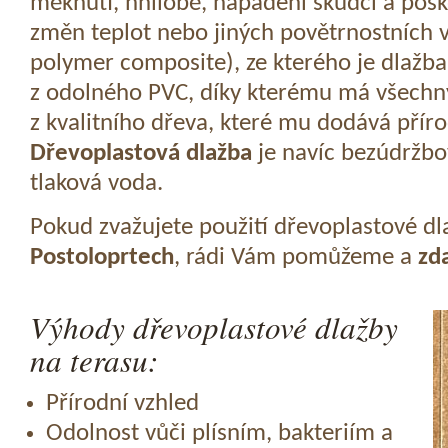
měknutí, hnilobě, napadení škůdci a pošk
změn teplot nebo jiných povětrnostních v
polymer composite), ze kterého je dlažba
z odolného PVC, díky kterému má všechny
z kvalitního dřeva, které mu dodává přír
Dřevoplastová dlažba
je navíc bezúdržbov
tlaková voda.
Pokud zvažujete použití dřevoplastové dl
Postoloprtech
, rádi Vám pomůžeme a
zd
Výhody dřevoplastové dlažby
na terasu:
Přírodní vzhled
Odolnost vůči plísním, bakteriím a