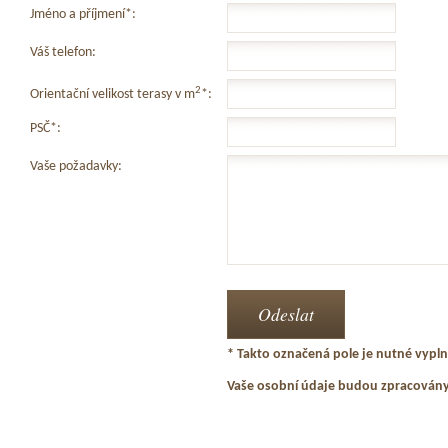
Jméno a příjmení*:
Váš telefon:
2
Orientační velikost terasy v m
*:
PSČ*:
Vaše požadavky:
* Takto označená pole je nutné vyplni
Vaše osobní údaje budou zpracován