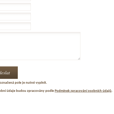
označená pole je nutné vyplnit.
obní údaje budou zpracovány podle
Podmínek zpracování osobních údajů
.