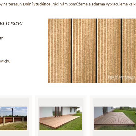
y na terasu v
Dolní Studénce
, rádi Vám pomůžeme a
zdarma
vypracujeme kalku
a terasu:
ům
ovrchu