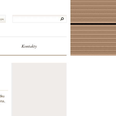
typu
Kontakty
dku
ena,