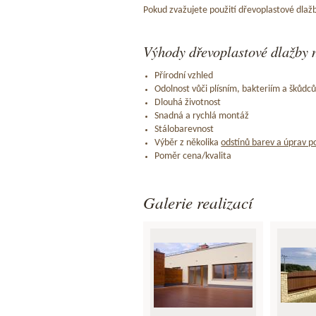
Pokud zvažujete použití dřevoplastové dlažb
Výhody dřevoplastové dlažby n
Přírodní vzhled
Odolnost vůči plísním, bakteriím a škůdc
Dlouhá životnost
Snadná a rychlá montáž
Stálobarevnost
Výběr z několika
odstínů barev a úprav p
Poměr cena/kvalita
Galerie realizací