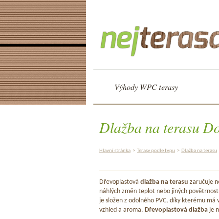
Výhody WPC terasy
Dlažba na terasu Do
Hlavní stránka
>
Terasy podle typu
>
Dlažba na terasu
Dřevoplastová
dlažba na terasu
zaručuje ne
náhlých změn teplot nebo jiných povětrnost
je složen z odolného PVC, díky kterému má v
vzhled a aroma.
Dřevoplastová dlažba
je n