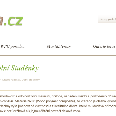
Terasy podle 
WPC poradna
Montáž terasy
Galerie teras
lní Studénky
>
Dlažba na terasu Dolní Studénky
hořlavost a odolnost vůči měknutí, hnilobě, napadení škůdci a poškození v důsle
ních vlivů. Materiál
WPC
(Wood polymer composite), ze kterého je dlažba vyrob
šechny výše jmenované vlastnosti a z kvalitního dřeva, které mu dodává přírodní
avíc bezúdržbová a k jejímu čištění postačí tlaková voda.