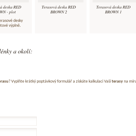
vá deska RED
Terasová deska RED
Terasová deska RED
N - plot
BROWN 2
BROWN 1
terasové desky
otové výplně.
énky a okolí:
erasu
? Vyplňte krátký poptávkový formulář a získáte kalkulaci Vaší
terasy
na mír