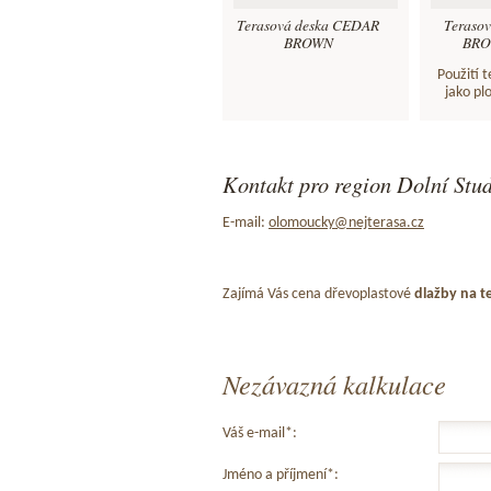
Terasová deska CEDAR
Teraso
BROWN
BROW
Použití 
jako pl
Kontakt pro region Dolní Stud
E-mail:
olomoucky@nejterasa.cz
Zajímá Vás cena dřevoplastové
dlažby na t
Nezávazná kalkulace
Váš e-mail*:
Jméno a příjmení*: