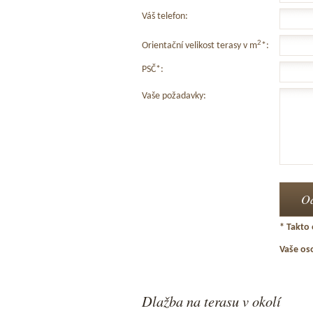
Váš telefon:
2
Orientační velikost terasy v m
*:
PSČ*:
Vaše požadavky:
* Takto 
Vaše os
Dlažba na terasu v okolí