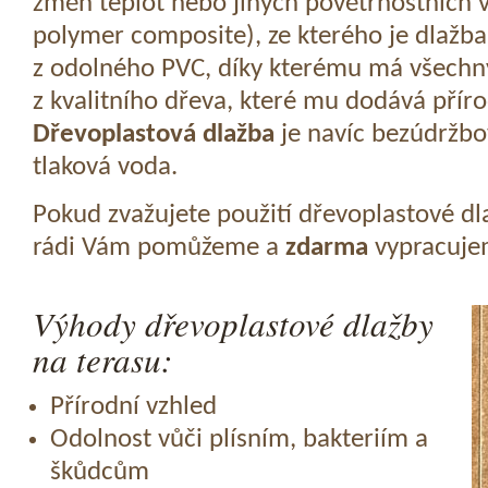
změn teplot nebo jiných povětrnostních v
polymer composite), ze kterého je dlažba
z odolného PVC, díky kterému má všechny
z kvalitního dřeva, které mu dodává přír
Dřevoplastová dlažba
je navíc bezúdržbov
tlaková voda.
Pokud zvažujete použití dřevoplastové dl
rádi Vám pomůžeme a
zdarma
vypracujem
Výhody dřevoplastové dlažby
na terasu:
Přírodní vzhled
Odolnost vůči plísním, bakteriím a
škůdcům