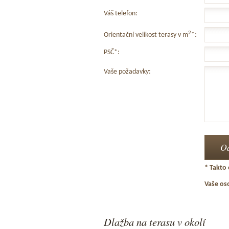
Váš telefon:
2
Orientační velikost terasy v m
*:
PSČ*:
Vaše požadavky:
* Takto 
Vaše os
Dlažba na terasu v okolí