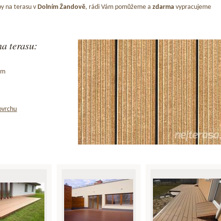
y na terasu v
Dolním Žandově
, rádi Vám pomůžeme a
zdarma
vypracujeme
a terasu:
ům
ovrchu