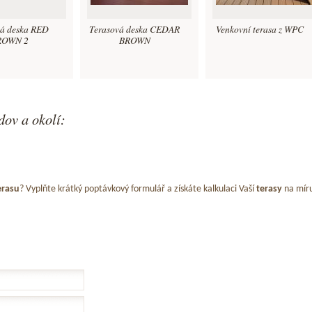
vá deska RED
Terasová deska CEDAR
Venkovní terasa z WPC
ROWN 2
BROWN
dov a okolí:
erasu
? Vyplňte krátký poptávkový formulář a získáte kalkulaci Vaší
terasy
na mír