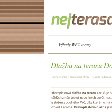
Výhody WPC terasy
Dlažba na terasu D
Hlavní stránka
>
Terasy podle typu
>
Dlažba na terasu
Dřevoplastová
dlažba na terasu
zaručuje ne
náhlých změn teplot nebo jiných povětrnost
je složen z odolného PVC, díky kterému má v
vzhled a aroma.
Dřevoplastová dlažba
je n