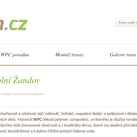
Terasy podle 
WPC poradna
Montáž terasy
Galerie teras
olní Žandov
>
Dlažba na terasu Dolní Žandov
hořlavost a odolnost vůči měknutí, hnilobě, napadení škůdci a poškození v důsle
ních vlivů. Materiál
WPC
(Wood polymer composite), ze kterého je dlažba vyrob
šechny výše jmenované vlastnosti a z kvalitního dřeva, které mu dodává přírodní
avíc bezúdržbová a k jejímu čištění postačí tlaková voda.