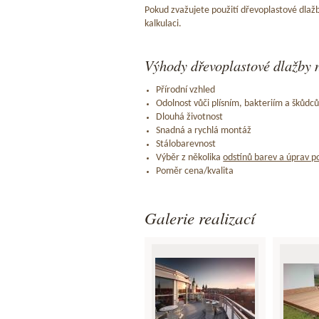
Pokud zvažujete použití dřevoplastové dlažb
kalkulaci.
Výhody dřevoplastové dlažby n
Přírodní vzhled
Odolnost vůči plísním, bakteriím a škůdc
Dlouhá životnost
Snadná a rychlá montáž
Stálobarevnost
Výběr z několika
odstínů barev a úprav p
Poměr cena/kvalita
Galerie realizací