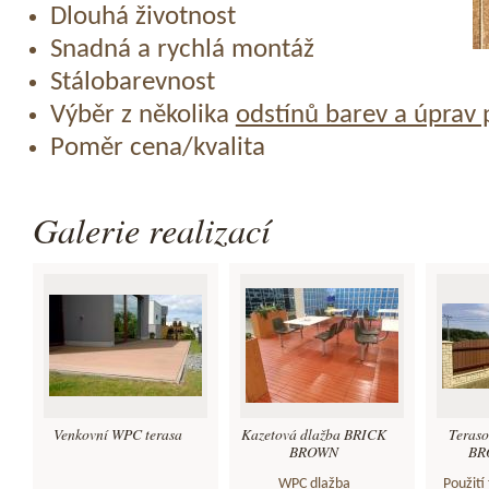
Dlouhá životnost
Snadná a rychlá montáž
Stálobarevnost
Výběr z několika
odstínů barev a úprav
Poměr cena/kvalita
Galerie realizací
Venkovní WPC terasa
Kazetová dlažba BRICK
Teras
BROWN
BRO
WPC dlažba
Použití