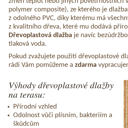
změn teplot nebo jiných povětrnostních v
polymer composite), ze kterého je dlažba
z odolného PVC, díky kterému má všechny
z kvalitního dřeva, které mu dodává přír
Dřevoplastová dlažba
je navíc bezúdržbov
tlaková voda.
Pokud zvažujete použití dřevoplastové dl
rádi Vám pomůžeme a
zdarma
vypracujem
Výhody dřevoplastové dlažby
na terasu:
Přírodní vzhled
Odolnost vůči plísním, bakteriím a
škůdcům