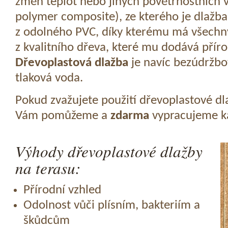
změn teplot nebo jiných povětrnostních v
polymer composite), ze kterého je dlažba
z odolného PVC, díky kterému má všechny
z kvalitního dřeva, které mu dodává přír
Dřevoplastová dlažba
je navíc bezúdržbov
tlaková voda.
Pokud zvažujete použití dřevoplastové dl
Vám pomůžeme a
zdarma
vypracujeme ka
Výhody dřevoplastové dlažby
na terasu:
Přírodní vzhled
Odolnost vůči plísním, bakteriím a
škůdcům