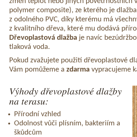
změn teplot nebo jiných povětrnostních v
polymer composite), ze kterého je dlažba
z odolného PVC, díky kterému má všechny
z kvalitního dřeva, které mu dodává přír
Dřevoplastová dlažba
je navíc bezúdržbov
tlaková voda.
Pokud zvažujete použití dřevoplastové dl
Vám pomůžeme a
zdarma
vypracujeme ka
Výhody dřevoplastové dlažby
na terasu:
Přírodní vzhled
Odolnost vůči plísním, bakteriím a
škůdcům