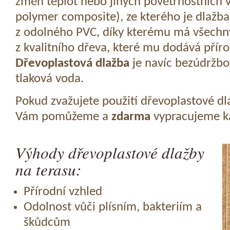
změn teplot nebo jiných povětrnostních v
polymer composite), ze kterého je dlažba
z odolného PVC, díky kterému má všechny
z kvalitního dřeva, které mu dodává přír
Dřevoplastová dlažba
je navíc bezúdržbov
tlaková voda.
Pokud zvažujete použití dřevoplastové dl
Vám pomůžeme a
zdarma
vypracujeme ka
Výhody dřevoplastové dlažby
na terasu:
Přírodní vzhled
Odolnost vůči plísním, bakteriím a
škůdcům