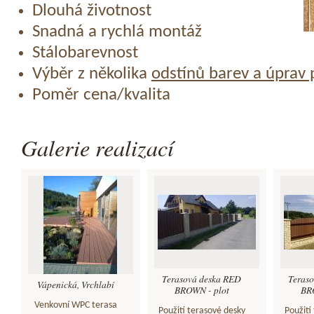
Dlouhá životnost
Snadná a rychlá montáž
Stálobarevnost
Výběr z několika
odstínů barev a úprav
Poměr cena/kvalita
Galerie realizací
Terasová deska RED
Teras
Vápenická, Vrchlabí
BROWN - plot
BRO
Venkovní WPC terasa
Použití terasové desky
Použití