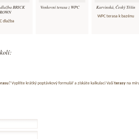
 dlažba BRICK
Venkovní terasa z WPC
Karvinská, Český Těšín
ROWN
WPC terasa k bazénu
 dlažba
kolí:
erasu
? Vyplňte krátký poptávkový formulář a získáte kalkulaci Vaší
terasy
na mír