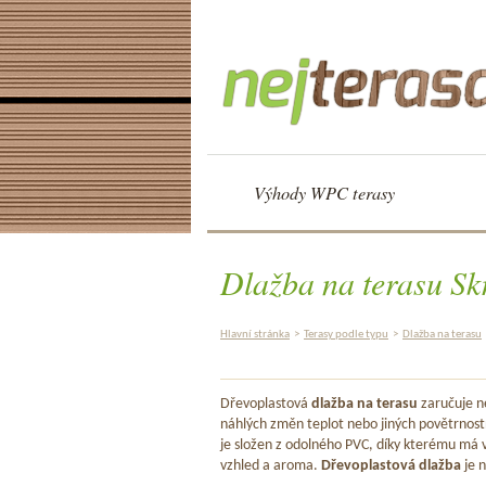
Výhody WPC terasy
Dlažba na terasu Sk
Hlavní stránka
>
Terasy podle typu
>
Dlažba na terasu
Dřevoplastová
dlažba na terasu
zaručuje ne
náhlých změn teplot nebo jiných povětrnost
je složen z odolného PVC, díky kterému má v
vzhled a aroma.
Dřevoplastová dlažba
je n