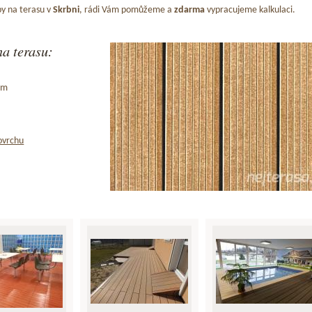
y na terasu v
Skrbni
, rádi Vám pomůžeme a
zdarma
vypracujeme kalkulaci.
a terasu:
ům
ovrchu