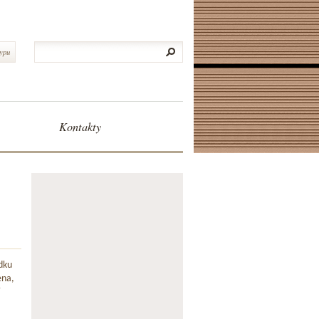
typu
Kontakty
dku
ena,