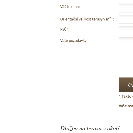
Váš telefon:
2
Orientační velikost terasy v m
*:
PSČ*:
Vaše požadavky:
* Takto 
Vaše os
Dlažba na terasu v okolí