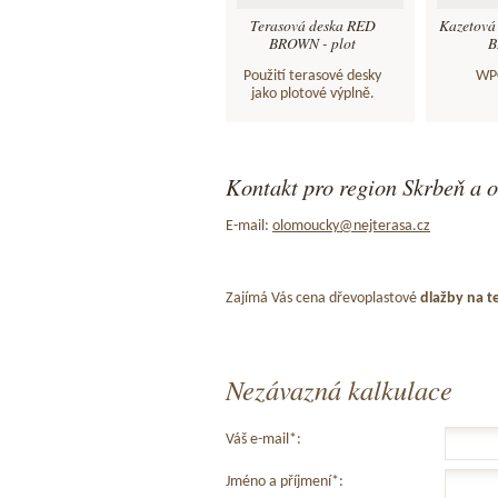
Terasová deska RED
Kazetová
BROWN - plot
B
Použití terasové desky
WPC
jako plotové výplně.
Kontakt pro region Skrbeň a o
E-mail:
olomoucky@nejterasa.cz
Zajímá Vás cena dřevoplastové
dlažby na t
Nezávazná kalkulace
Váš e-mail*:
Jméno a příjmení*: