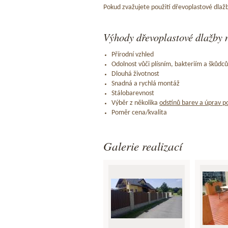
Pokud zvažujete použití dřevoplastové dlažb
Výhody dřevoplastové dlažby n
Přírodní vzhled
Odolnost vůči plísním, bakteriím a škůdc
Dlouhá životnost
Snadná a rychlá montáž
Stálobarevnost
Výběr z několika
odstínů barev a úprav p
Poměr cena/kvalita
Galerie realizací