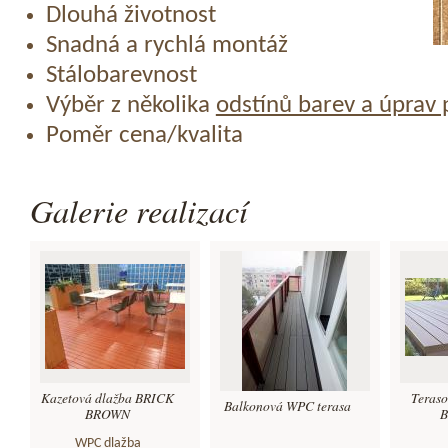
Dlouhá životnost
Snadná a rychlá montáž
Stálobarevnost
Výběr z několika
odstínů barev a úprav
Poměr cena/kvalita
Galerie realizací
Kazetová dlažba BRICK
Teras
Balkonová WPC terasa
BROWN
B
WPC dlažba