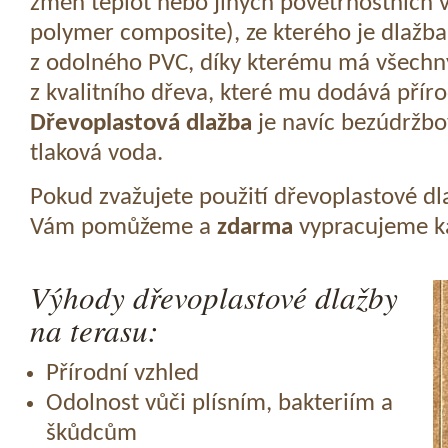
změn teplot nebo jiných povětrnostních v
polymer composite), ze kterého je dlažba
z odolného PVC, díky kterému má všechny
z kvalitního dřeva, které mu dodává přír
Dřevoplastová dlažba
je navíc bezúdržbov
tlaková voda.
Pokud zvažujete použití dřevoplastové dl
Vám pomůžeme a
zdarma
vypracujeme ka
Výhody dřevoplastové dlažby
na terasu:
Přírodní vzhled
Odolnost vůči plísním, bakteriím a
škůdcům